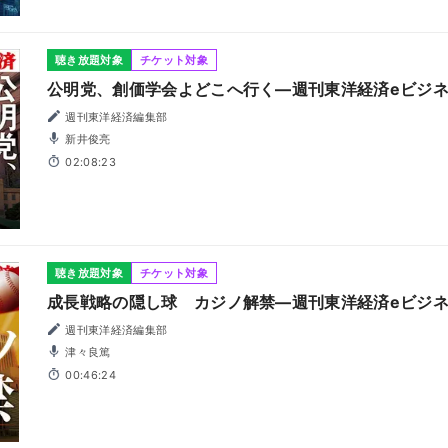
聴き放題対象
チケット対象
公明党、創価学会よどこへ行く―週刊東洋経済eビジネス
週刊東洋経済編集部
新井俊亮
02:08:23
聴き放題対象
チケット対象
成長戦略の隠し球 カジノ解禁―週刊東洋経済eビジネス
週刊東洋経済編集部
津々良篤
00:46:24