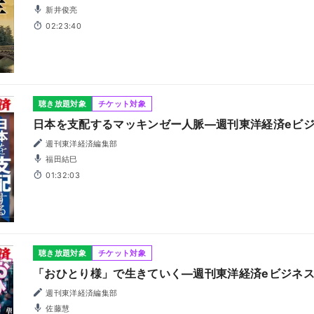
新井俊亮
02:23:40
聴き放題対象
チケット対象
日本を支配するマッキンゼー人脈―週刊東洋経済eビジネ
週刊東洋経済編集部
福田結巳
01:32:03
聴き放題対象
チケット対象
「おひとり様」で生きていく―週刊東洋経済eビジネス新
週刊東洋経済編集部
佐藤慧