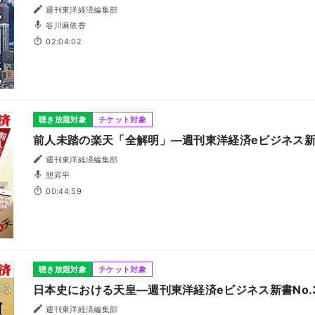
週刊東洋経済編集部
谷川麻依香
02:04:02
聴き放題対象
チケット対象
前人未踏の楽天「全解明」―週刊東洋経済eビジネス新書
週刊東洋経済編集部
憩昇平
00:44:59
聴き放題対象
チケット対象
日本史における天皇―週刊東洋経済eビジネス新書No.
週刊東洋経済編集部