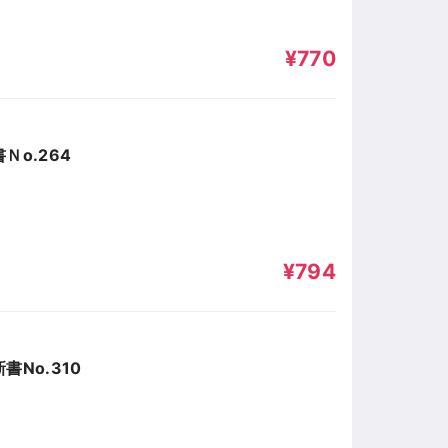
¥770
o.264
¥794
No.310