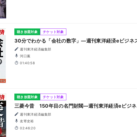
聴き放題対象
チケット対象
30分でわかる「会社の数字」―週刊東洋経済eビジネス新
週刊東洋経済編集部
河口薫
01:40:58
聴き放題対象
チケット対象
三菱今昔 150年目の名門財閥―週刊東洋経済eビジネス
週刊東洋経済編集部
友寄史裕
02:46:20