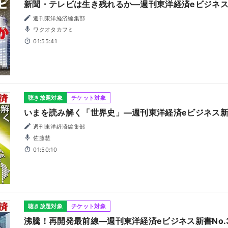
新聞・テレビは生き残れるか―週刊東洋経済eビジネス新
週刊東洋経済編集部
ワクオタカフミ
01:55:41
聴き放題対象
チケット対象
いまを読み解く「世界史」―週刊東洋経済eビジネス新書
週刊東洋経済編集部
佐藤慧
01:50:10
聴き放題対象
チケット対象
沸騰！再開発最前線―週刊東洋経済eビジネス新書No.3