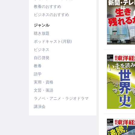
教養のおすすめ
ビジネスのおすすめ
ジャンル
聴き放題
ポッドキャスト(月額)
ビジネス
自己啓発
教養
語学
実用・資格
文芸・落語
ラノベ・アニメ・ラジオドラマ
講演会