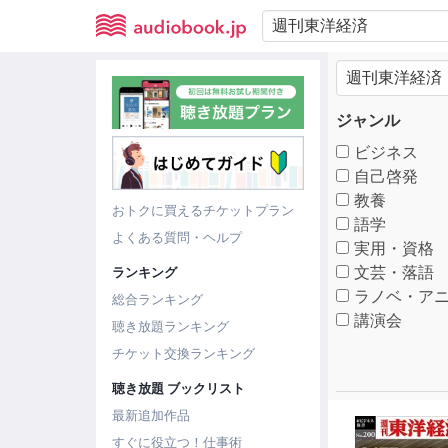
ジャンル
ビジネス
自己啓発
教養
おトクに買えるチケットプラン
語学
よくある質問・ヘルプ
実用・資格
文芸・落語
ランキング
ラノベ・アニ
総合ランキング
講演会
聴き放題ランキング
チケット交換ランキング
聴き放題 ブックリスト
最新追加作品
すぐに役立つ！仕事術