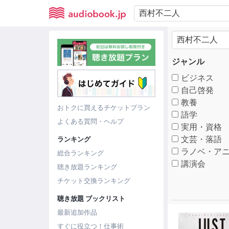
ジャンル
ビジネス
自己啓発
教養
おトクに買えるチケットプラン
語学
よくある質問・ヘルプ
実用・資格
文芸・落語
ランキング
ラノベ・アニ
総合ランキング
講演会
聴き放題ランキング
チケット交換ランキング
聴き放題 ブックリスト
最新追加作品
すぐに役立つ！仕事術