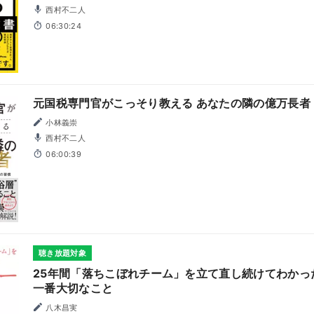
西村不二人
06:30:24
元国税専門官がこっそり教える あなたの隣の億万長者
小林義崇
西村不二人
06:00:39
聴き放題対象
25年間「落ちこぼれチーム」を立て直し続けてわかっ
一番大切なこと
八木昌実