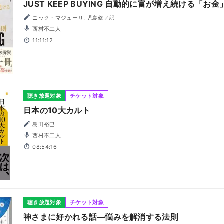
JUST KEEP BUYING 自動的に富が増え続ける「
ニック・マジューリ, 児島修／訳
西村不二人
11:11:12
聴き放題対象
チケット対象
日本の10大カルト
島田裕巳
西村不二人
08:54:16
聴き放題対象
チケット対象
神さまに好かれる話―悩みを解消する法則