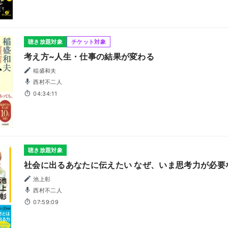
聴き放題対象
チケット対象
考え方~人生・仕事の結果が変わる
稲盛和夫
西村不二人
04:34:11
聴き放題対象
社会に出るあなたに伝えたい なぜ、いま思考力が必要
池上彰
西村不二人
07:59:09