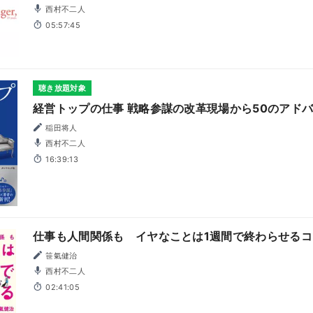
西村不二人
05:57:45
聴き放題対象
経営トップの仕事 戦略参謀の改革現場から50のアド
稲田将人
西村不二人
16:39:13
仕事も人間関係も イヤなことは1週間で終わらせるコ
笹氣健治
西村不二人
02:41:05