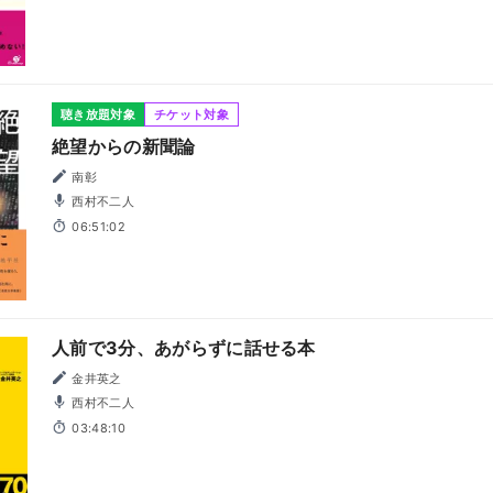
聴き放題対象
チケット対象
絶望からの新聞論
南彰
西村不二人
06:51:02
人前で3分、あがらずに話せる本
金井英之
西村不二人
03:48:10