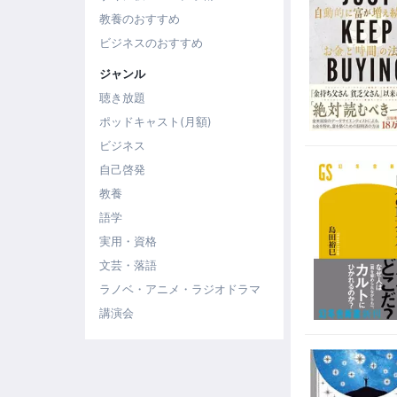
教養のおすすめ
ビジネスのおすすめ
ジャンル
聴き放題
ポッドキャスト(月額)
ビジネス
自己啓発
教養
語学
実用・資格
文芸・落語
ラノベ・アニメ・ラジオドラマ
講演会