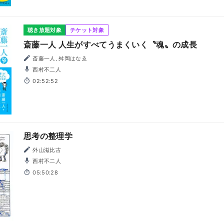
聴き放題対象
チケット対象
斎藤一人 人生がすべてうまくいく〝魂〟の成長
斎藤一人, 舛岡はなゑ
西村不二人
02:52:52
思考の整理学
外山滋比古
西村不二人
05:50:28