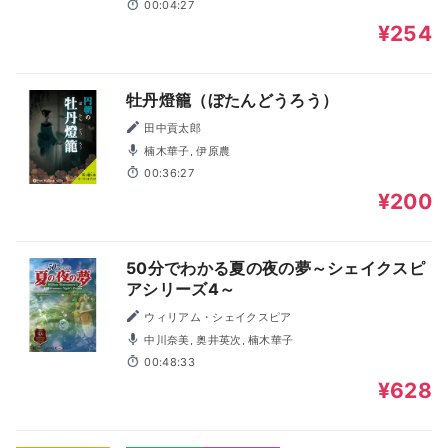
00:04:27
¥254
牡丹燈籠（ぼたんどうろう）
田中貢太郎
楠木華子, 伊原農
00:36:27
¥200
50分でわかる夏の夜の夢～シェイクスピ
アシリーズ4～
ウィリアム・シェイクスピア
中川奈美, 奥井英次, 楠木華子
00:48:33
¥628