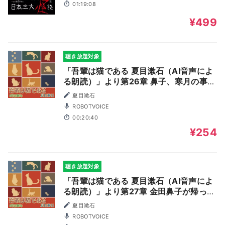
01:19:08
¥499
聴き放題対象
「吾輩は猫である 夏目漱石（AI音声によ
る朗読）」より第26章 鼻子、寒月の事を
聞く
夏目漱石
ROBOTVOICE
00:20:40
¥254
聴き放題対象
「吾輩は猫である 夏目漱石（AI音声によ
る朗読）」より第27章 金田鼻子が帰った
後
夏目漱石
ROBOTVOICE