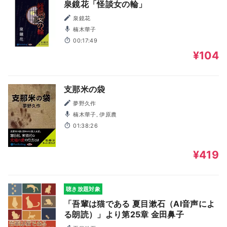
泉鏡花「怪談女の輪」
泉鏡花
楠木華子
00:17:49
¥104
支那米の袋
夢野久作
楠木華子, 伊原農
01:38:26
¥419
聴き放題対象
「吾輩は猫である 夏目漱石（AI音声によ
る朗読）」より第25章 金田鼻子