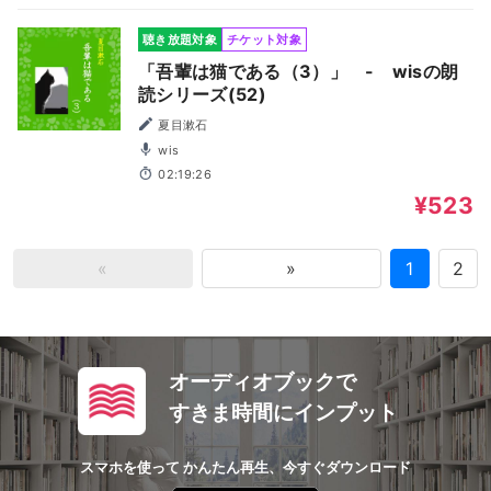
聴き放題対象
チケット対象
「吾輩は猫である（3）」 - wisの朗
読シリーズ(52)
夏目漱石
wis
02:19:26
¥523
«
»
1
2
オーディオブックで
すきま時間にインプット
スマホを使って かんたん再生、今すぐダウンロード