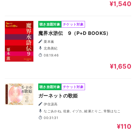
¥1,540
聴き放題対象
チケット対象
魔界水滸伝 9（P+D BOOKS）
栗本薫
北島善紀
08:19:46
¥1,650
聴き放題対象
チケット対象
ガーネットの歌姫
伊住汲高
なごあかね, 佐倉, イヅカ, 綾瀬とりこ, 常盤はなこ
00:31:31
¥110