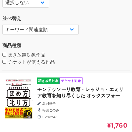
並べ替え
商品種類
聴き放題対象作品
チケットが使える作品
聴き放題対象
チケット対象
モンテッソーリ教育・レッジョ・エミリ
ア教育を知り尽くした オックスフォード
児童発達学博士が語る 自分でできる子に
島村華子
育つ ほめ方 叱り方
松浦このみ
02:42:48
¥1,760