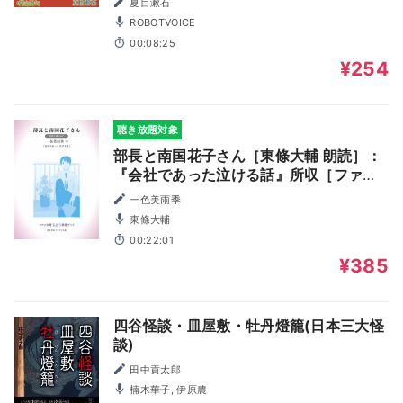
夏目漱石
ROBOTVOICE
00:08:25
¥254
聴き放題対象
部長と南国花子さん［東條大輔 朗読］：
『会社であった泣ける話』所収［ファン
文庫Tears朗読ブック］
一色美雨季
東條大輔
00:22:01
¥385
四谷怪談・皿屋敷・牡丹燈籠(日本三大怪
談)
田中貢太郎
楠木華子, 伊原農