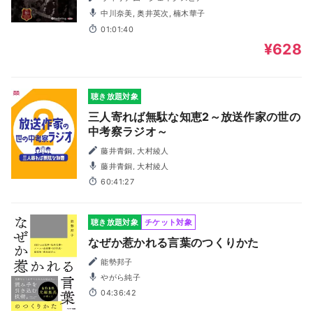
中川奈美, 奥井英次, 楠木華子
01:01:40
¥628
聴き放題対象
三人寄れば無駄な知恵2～放送作家の世の
中考察ラジオ～
藤井青銅, 大村綾人
藤井青銅, 大村綾人
60:41:27
聴き放題対象
チケット対象
なぜか惹かれる言葉のつくりかた
能勢邦子
やがら純子
04:36:42