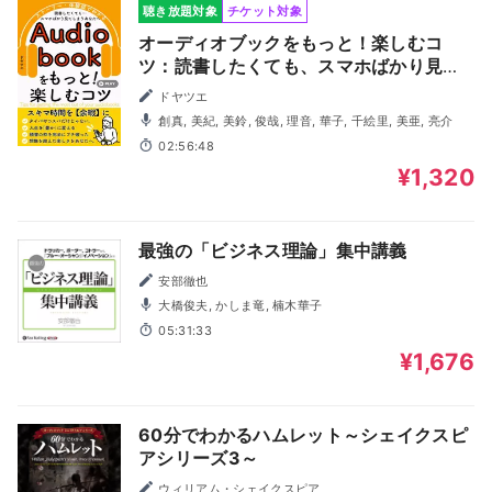
聴き放題対象
チケット対象
オーディオブックをもっと！楽しむコ
ツ：読書したくても、スマホばかり見て
しまうあなたへ。スキマ時間が「余暇」
ドヤツエ
になる！タイパやコスパだけじゃない。
創真, 美紀, 美鈴, 俊哉, 理音, 華子, 千絵里, 美亜, 亮介
耳読書で人生を豊かに変える。
02:56:48
¥1,320
最強の「ビジネス理論」集中講義
安部徹也
大橋俊夫, かしま竜, 楠木華子
05:31:33
¥1,676
60分でわかるハムレット～シェイクスピ
アシリーズ3～
ウィリアム・シェイクスピア