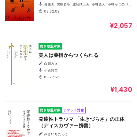
佐東充, 虎島貴明, 北崎ひとみ, 小林直人, 小林かつのり,
佐倉ゆき, 小日向みき, 青木千尋, 有賀朔彦, おおせまり, 佐藤
08:32:09
慧, 拝師みほ, 三浦まどか
¥2,057
聴き放題対象
美人は薬指からつくられる
白川みき
小倉彩華
03:27:53
¥1,430
聴き放題対象
チケット対象
発達性トラウマ 「生きづらさ」の正体
（ディスカヴァー携書）
みきいちたろう