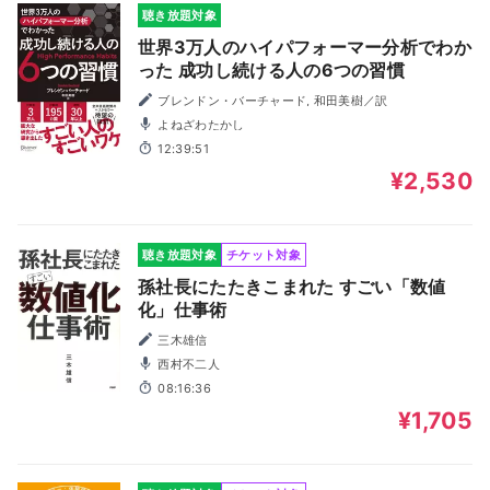
聴き放題対象
世界3万人のハイパフォーマー分析でわか
った 成功し続ける人の6つの習慣
ブレンドン・バーチャード, 和田美樹／訳
よねざわたかし
12:39:51
¥2,530
聴き放題対象
チケット対象
孫社長にたたきこまれた すごい「数値
化」仕事術
三木雄信
西村不二人
08:16:36
¥1,705