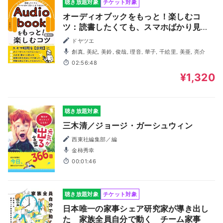
聴き放題対象
チケット対象
オーディオブックをもっと！楽しむコ
ツ：読書したくても、スマホばかり見て
しまうあなたへ。スキマ時間が「余暇」
ドヤツエ
になる！タイパやコスパだけじゃない。
創真, 美紀, 美鈴, 俊哉, 理音, 華子, 千絵里, 美亜, 亮介
耳読書で人生を豊かに変える。
02:56:48
¥1,320
聴き放題対象
三木清／ジョージ・ガーシュウィン
西東社編集部／編
金柿秀幸
00:01:46
聴き放題対象
チケット対象
日本唯一の家事シェア研究家が導き出し
た 家族全員自分で動く チーム家事