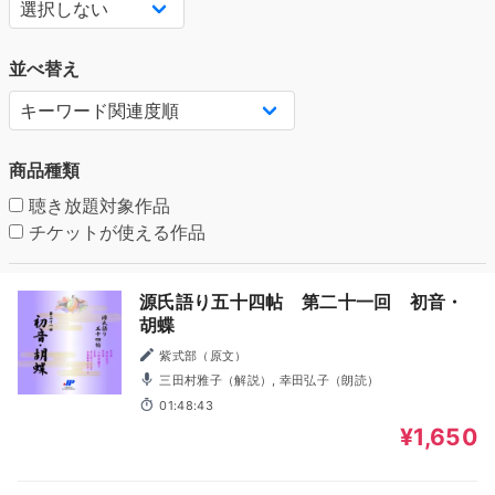
並べ替え
商品種類
聴き放題対象作品
チケットが使える作品
源氏語り五十四帖 第二十一回 初音・
胡蝶
紫式部（原文）
三田村雅子（解説）, 幸田弘子（朗読）
01:48:43
¥1,650