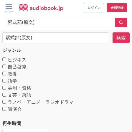
ログイン
会員登録
検索
ジャンル
ビジネス
自己啓発
教養
語学
実用・資格
文芸・落語
ラノベ・アニメ・ラジオドラマ
講演会
再生時間