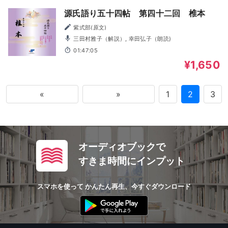
源氏語り五十四帖 第四十二回 椎本
紫式部(原文)
三田村雅子（解説）, 幸田弘子（朗読)
01:47:05
¥1,650
«
»
1
2
3
オーディオブックで
すきま時間にインプット
スマホを使って かんたん再生、今すぐダウンロード