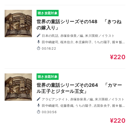
聴き放題対象
世界の童話シリーズその148 「きつね
の嫁入り」
日本の民話, 赤塚奈保美／編, 米川英樹／イラスト
田中嶋健司, 桜木信介, 本庄麻利子, うちの陽子, 握☆飯
太郎, 木村由妃, 福田純, 佐藤佳織, 萩原ゆい, 村上馨
00:16:22
¥220
聴き放題対象
世界の童話シリーズその264 「カマー
ル王子とジタール王女」
アラビアンナイト, 赤塚奈保美／編, 米川英樹／イラスト
田中嶋健司, 佐藤香織, うちの陽子, 志賀奈央子, 握☆飯
太郎, 福田純, 桜木信介, 萩原ゆい
00:30:56
¥220