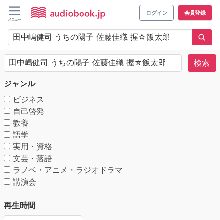
ログイン
会員登録
検索
ジャンル
ビジネス
自己啓発
教養
語学
実用・資格
文芸・落語
ラノベ・アニメ・ラジオドラマ
講演会
再生時間