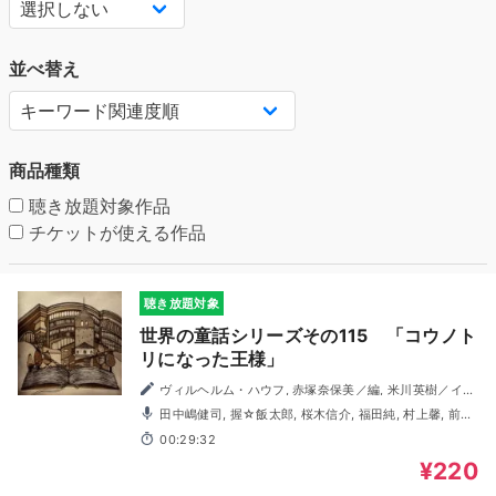
並べ替え
商品種類
聴き放題対象作品
チケットが使える作品
聴き放題対象
世界の童話シリーズその115 「コウノト
リになった王様」
ヴィルヘルム・ハウフ, 赤塚奈保美／編, 米川英樹／イラ
スト
田中嶋健司, 握☆飯太郎, 桜木信介, 福田純, 村上馨, 前田
靖子, 萩原ゆい, 佐藤佳織, 木村由妃, うちの陽子
00:29:32
¥220