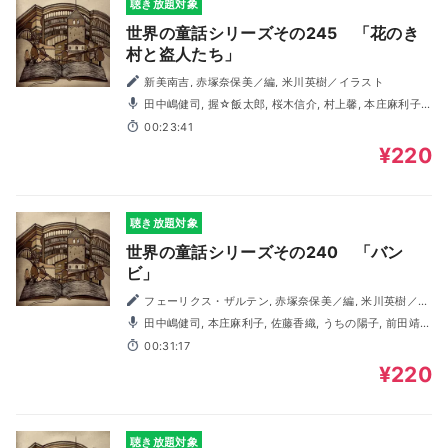
聴き放題対象
世界の童話シリーズその245 「花のき
村と盗人たち」
新美南吉, 赤塚奈保美／編, 米川英樹／イラスト
田中嶋健司, 握☆飯太郎, 桜木信介, 村上馨, 本庄麻利子,
佐藤香織, うちの陽子, 志賀奈央子, 茶乃, 福田純
00:23:41
¥220
聴き放題対象
世界の童話シリーズその240 「バン
ビ」
フェーリクス・ザルテン, 赤塚奈保美／編, 米川英樹／イ
ラスト
田中嶋健司, 本庄麻利子, 佐藤香織, うちの陽子, 前田靖
子, 萩原ゆい, 握☆飯太郎, 桜木信介, 福田純, 村上馨
00:31:17
¥220
聴き放題対象