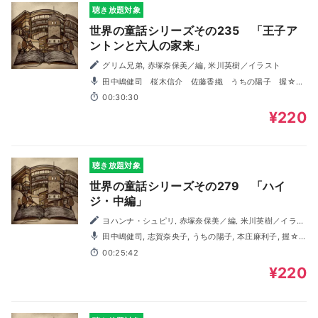
聴き放題対象
世界の童話シリーズその235 「王子ア
ントンと六人の家来」
グリム兄弟, 赤塚奈保美／編, 米川英樹／イラスト
田中嶋健司 桜木信介 佐藤香織 うちの陽子 握☆飯
太郎 前田靖子 福田純 村上馨 本庄麻利子
00:30:30
¥220
聴き放題対象
世界の童話シリーズその279 「ハイ
ジ・中編」
ヨハンナ・シュピリ, 赤塚奈保美／編, 米川英樹／イラス
ト
田中嶋健司, 志賀奈央子, うちの陽子, 本庄麻利子, 握☆
飯太郎, 佐藤香織, 桜木信介, 村上馨, 萩原ゆい
00:25:42
¥220