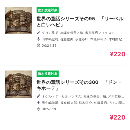
聴き放題対象
世界の童話シリーズその95 「リーベル
と白いヘビ」
グリム兄弟, 赤塚奈保美／編, 米川英樹／イラスト
田中嶋健司, 佐藤佳織, 萩原ゆい, 本庄麻利子, 木村由妃,
福田純, 村上馨, 前田靖子, うちの陽子, 桜木信介, 握☆飯太郎
00:24:33
¥220
聴き放題対象
世界の童話シリーズその300 「ドン・
キホーテ」
ミゲル・デ・セルバンテス, 赤塚奈保美／編, 米川英樹／
イラスト
田中嶋健司, 握☆飯太郎, 桜木信介, 佐藤香織, うちの陽
子, 志賀奈央子, 福田純, 村上馨, 本庄麻利子
00:50:19
¥220