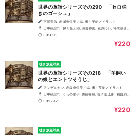
世界の童話シリーズその290 「セロ弾
きのゴーシュ」
宮沢賢治, 赤塚奈保美／編, 米川英樹／イラスト
田中嶋健司, 握☆飯太郎, 佐藤香織, 萩原ゆい, 桜木信介,
うちの陽子, 茶乃, 村上馨, 前田靖子, 福田純
00:31:19
¥220
聴き放題対象
世界の童話シリーズその218 「羊飼い
の娘とエントツそうじ」
アンデルセン, 赤塚奈保美／編, 米川英樹／イラスト
田中嶋健司, うちの陽子, 佐藤香織, 握☆飯太朗, 福田純,
村上馨, 桜木信介, 萩原ゆい
00:17:42
¥220
聴き放題対象