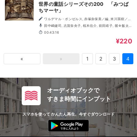
世界の童話シリーズその200 「みつば
ちマーヤ」
ワルデマル・ポンゼルス, 赤塚奈保美／編, 米川英樹／イ
ラスト
田中嶋健司, 志賀奈央子, 桜木信介, 前田靖子, 握☆飯太
郎, 福田純, 村上馨, 本庄麻利子, うちの陽子, 萩原ゆい, 清水
00:43:16
奈都美, 佐藤香織
¥220
«
»
1
2
3
4
オーディオブックで
すきま時間にインプット
スマホを使って かんたん再生、今すぐダウンロード