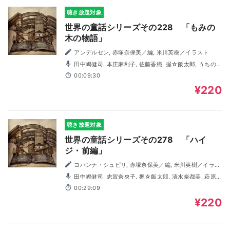
聴き放題対象
世界の童話シリーズその228 「もみの
木の物語」
アンデルセン, 赤塚奈保美／編, 米川英樹／イラスト
田中嶋健司, 本庄麻利子, 佐藤香織, 握☆飯太郎, うちの
陽子, 福田純, 前田靖子, 萩原ゆい, 村上馨
00:09:30
¥220
聴き放題対象
世界の童話シリーズその278 「ハイ
ジ・前編」
ヨハンナ・シュピリ, 赤塚奈保美／編, 米川英樹／イラス
ト
田中嶋健司, 志賀奈央子, 握☆飯太郎, 清水奈都美, 萩原
ゆい, 前田靖子, 福田純, 佐藤香織, うちの陽子
00:29:09
¥220