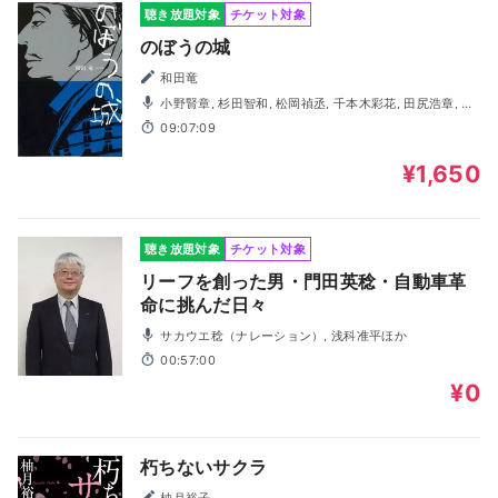
聴き放題対象
チケット対象
のぼうの城
和田竜
小野賢章, 杉田智和, 松岡禎丞, 千本木彩花, 田尻浩章, 天
﨑滉平, 福沢良一, 利根健太朗, 石狩勇気, 側見民雄, 小野ゆた
09:07:09
か, 大関英里, 大谷幸広, 浅科准平, 山本善寿, 喜多田悠, 間島
淳司
¥1,650
聴き放題対象
チケット対象
リーフを創った男・門田英稔・自動車革
命に挑んだ日々
サカウエ稔（ナレーション）, 浅科准平ほか
00:57:00
¥0
朽ちないサクラ
柚月裕子