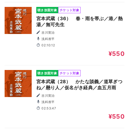
聴き放題対象
チケット対象
宮本武蔵（36） 春・雨を帯ぶ／港／熱
湯／無可先生
吉川英治
浅科准平
02:10:12
¥550
聴き放題対象
チケット対象
宮本武蔵（28） かたな談義／道草ぎつ
ね／懸り人／仮名がき経典／血五月雨
吉川英治
浅科准平
02:53:47
¥550