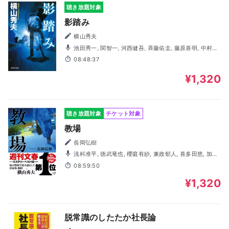
聴き放題対象
影踏み
横山秀夫
池田秀一, 関智一, 河西健吾, 斉藤佑圭, 藤原喜明, 中村和
正, 小手川拓也, 浅科准平, 宿輪優花, 室元気, 徳本英一郎, し
08:48:37
もがまちあき, 齋藤響, 井上悟, 唐澤秀平, 石狩勇気, 齊藤康
史, 西山慎哉, 福島央俐音
¥1,320
聴き放題対象
チケット対象
教場
長岡弘樹
浅科准平, 徳武竜也, 櫻庭有紗, 兼政郁人, 喜多田悠, 加古
将基, 川上晃二, 岩崎了
08:59:50
¥1,320
脱常識のしたたか社長論