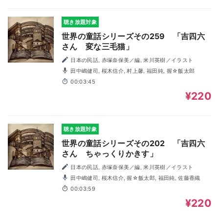
聴き放題対象
世界の童話シリーズその259 「吉四六
さん 変な三毛猫」
日本の民話, 赤塚奈保美／編, 米川英樹／イラスト
田中嶋健司, 桜木信介, 村上馨, 福田純, 握☆飯太郎
00:03:45
¥220
聴き放題対象
世界の童話シリーズその202 「吉四六
さん ちゃっくりかきす」
日本の民話, 赤塚奈保美／編, 米川英樹／イラスト
田中嶋健司, 桜木信介, 握☆飯太郎, 福田純, 佐藤香織
00:03:59
¥220