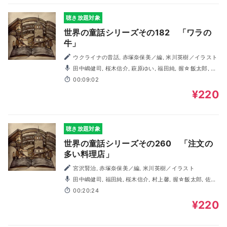
聴き放題対象
世界の童話シリーズその182 「ワラの
牛」
ウクライナの昔話, 赤塚奈保美／編, 米川英樹／イラスト
田中嶋健司, 桜木信介, 萩原ゆい, 福田純, 握☆飯太郎, 村
上馨
00:09:02
¥220
聴き放題対象
世界の童話シリーズその260 「注文の
多い料理店」
宮沢賢治, 赤塚奈保美／編, 米川英樹／イラスト
田中嶋健司, 福田純, 桜木信介, 村上馨, 握☆飯太郎, 佐藤
香織
00:20:24
¥220