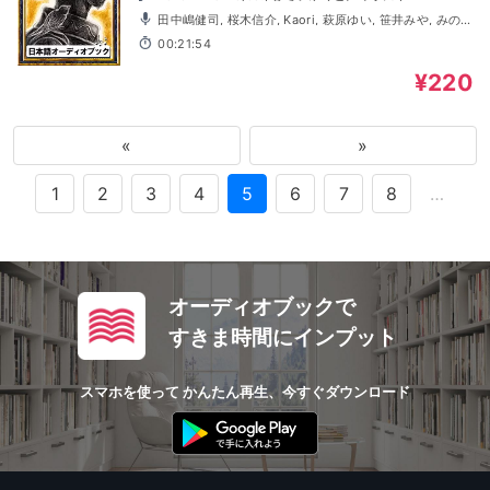
田中嶋健司, 桜木信介, Kaori, 萩原ゆい, 笹井みや, みの
り, Ami
00:21:54
¥220
«
»
1
2
3
4
5
6
7
8
…
オーディオブックで
すきま時間にインプット
スマホを使って かんたん再生、今すぐダウンロード