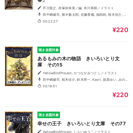
芥川龍之, 赤塚奈保美／編, 米川英樹／イラスト
田中嶋健司, 握☆飯太郎, 佐藤香織, 福田純, 桜木信介, 茶
乃
00:22:27
¥220
聴き放題対象
あるもみの木の物語 きいろいとり文
庫 その15
YellowBirdProject, かつながみつとし／イラスト
田中嶋健司, 桜木信介, 鈴木悠一, Kaori, 萩原ゆい, みの
り, Ami
00:18:51
¥220
聴き放題対象
幸せの王子 きいろいとり文庫 その77
YellowBirdProject, しらいゆうこ／イラスト