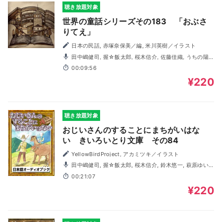
聴き放題対象
世界の童話シリーズその183 「おぶさ
りてえ」
日本の民話, 赤塚奈保美／編, 米川英樹／イラスト
田中嶋健司, 握☆飯太郎, 桜木信介, 佐藤佳織, うちの陽
子
00:09:56
¥220
聴き放題対象
おじいさんのすることにまちがいはな
い きいろいとり文庫 その84
YellowBirdProject, アカミツキ／イラスト
田中嶋健司, 握☆飯太郎, 桜木信介, 鈴木悠一, 萩原ゆい,
みのり
00:21:07
¥220