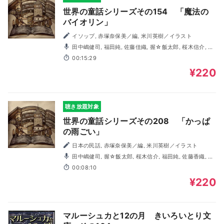
世界の童話シリーズその154 「魔法の
バイオリン」
イソップ, 赤塚奈保美／編, 米川英樹／イラスト
田中嶋健司, 福田純, 佐藤佳織, 握☆飯太郎, 桜木信介, 村
上馨, 木村由妃
00:15:29
¥220
聴き放題対象
世界の童話シリーズその208 「かっぱ
の雨ごい」
日本の民話, 赤塚奈保美／編, 米川英樹／イラスト
田中嶋健司, 握☆飯太郎, 桜木信介, 福田純, 佐藤香織, 前
田靖子
00:08:10
¥220
マルーシュカと12の月 きいろいとり文