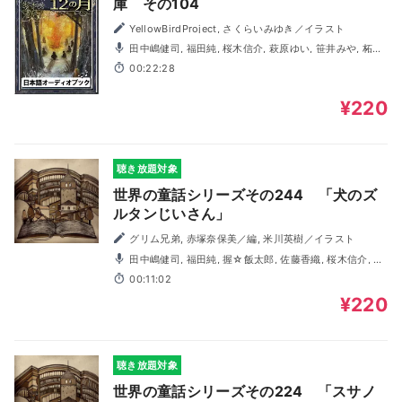
庫 その104
YellowBirdProject, さくらいみゆき／イラスト
田中嶋健司, 福田純, 桜木信介, 萩原ゆい, 笹井みや, 柘榴
石
00:22:28
¥220
聴き放題対象
世界の童話シリーズその244 「犬のズ
ルタンじいさん」
グリム兄弟, 赤塚奈保美／編, 米川英樹／イラスト
田中嶋健司, 福田純, 握☆飯太郎, 佐藤香織, 桜木信介, う
ちの陽子
00:11:02
¥220
聴き放題対象
世界の童話シリーズその224 「スサノ