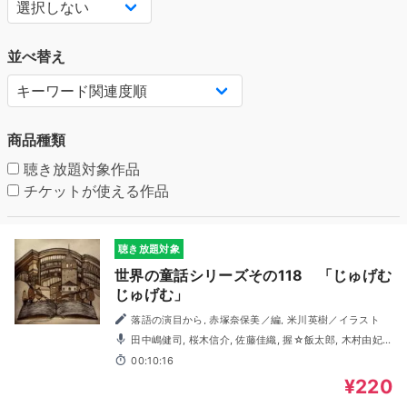
並べ替え
商品種類
聴き放題対象作品
チケットが使える作品
聴き放題対象
世界の童話シリーズその118 「じゅげむ
じゅげむ」
落語の演目から, 赤塚奈保美／編, 米川英樹／イラスト
田中嶋健司, 桜木信介, 佐藤佳織, 握☆飯太郎, 木村由妃,
本庄麻利子, 萩原ゆい
00:10:16
¥220