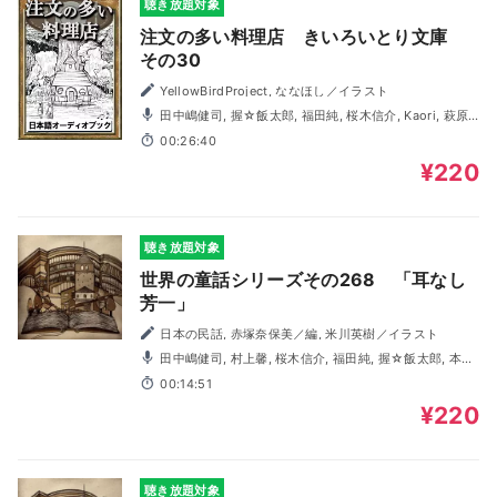
聴き放題対象
注文の多い料理店 きいろいとり文庫
その30
YellowBirdProject, ななほし／イラスト
田中嶋健司, 握☆飯太郎, 福田純, 桜木信介, Kaori, 萩原
ゆい
00:26:40
¥220
聴き放題対象
世界の童話シリーズその268 「耳なし
芳一」
日本の民話, 赤塚奈保美／編, 米川英樹／イラスト
田中嶋健司, 村上馨, 桜木信介, 福田純, 握☆飯太郎, 本庄
麻利子
00:14:51
¥220
聴き放題対象