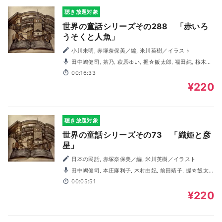
聴き放題対象
世界の童話シリーズその288 「赤いろ
うそくと人魚」
小川未明, 赤塚奈保美／編, 米川英樹／イラスト
田中嶋健司, 茶乃, 萩原ゆい, 握☆飯太郎, 福田純, 桜木信
介
00:16:33
¥220
聴き放題対象
世界の童話シリーズその73 「織姫と彦
星」
日本の民話, 赤塚奈保美／編, 米川英樹／イラスト
田中嶋健司, 本庄麻利子, 木村由妃, 前田靖子, 握☆飯太
郎, 桜木信介
00:05:51
¥220