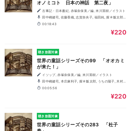
オノミコト 日本の神話 第二夜」
古事記・日本書紀, 赤塚奈保美／編, 米川英樹／イラスト
田中嶋健司, 佐藤香織, 志賀奈央子, 福田純, 握☆飯太郎,
桜木信介, 村上馨
00:18:43
¥220
聴き放題対象
世界の童話シリーズその99 「オオカミ
が来た！」
イソップ, 赤塚奈保美／編, 米川英樹／イラスト
田中嶋健司, 本庄麻利子, 握☆飯太郎, うちの陽子, 木村
由妃, 桜木信介
00:05:56
¥220
聴き放題対象
世界の童話シリーズその283 「杜子
春」