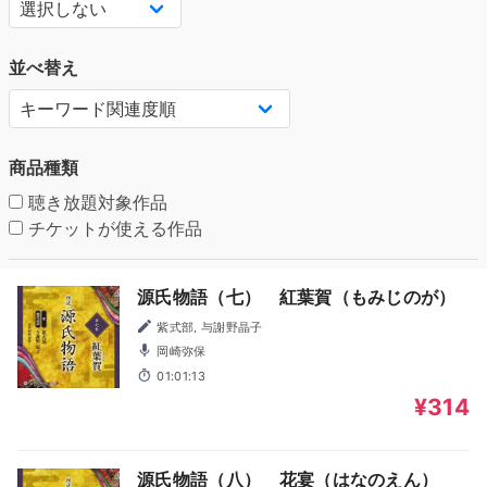
並べ替え
商品種類
聴き放題対象作品
チケットが使える作品
源氏物語（七） 紅葉賀（もみじのが）
紫式部, 与謝野晶子
岡崎弥保
01:01:13
¥314
源氏物語（八） 花宴（はなのえん）