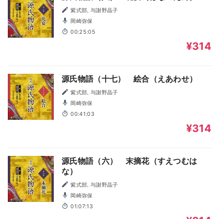
紫式部, 与謝野晶子
岡崎弥保
00:25:05
¥314
源氏物語（十七） 絵合（えあわせ）
紫式部, 与謝野晶子
岡崎弥保
00:41:03
¥314
源氏物語（六） 末摘花（すえつむは
な）
紫式部, 与謝野晶子
岡崎弥保
01:07:13