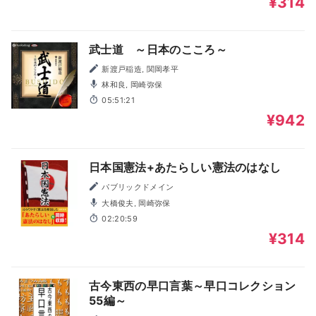
¥314
武士道 ～日本のこころ～
新渡戸稲造, 関岡孝平
林和良, 岡崎弥保
05:51:21
¥942
日本国憲法+あたらしい憲法のはなし
パブリックドメイン
大橋俊夫, 岡崎弥保
02:20:59
¥314
古今東西の早口言葉～早口コレクション
55編～