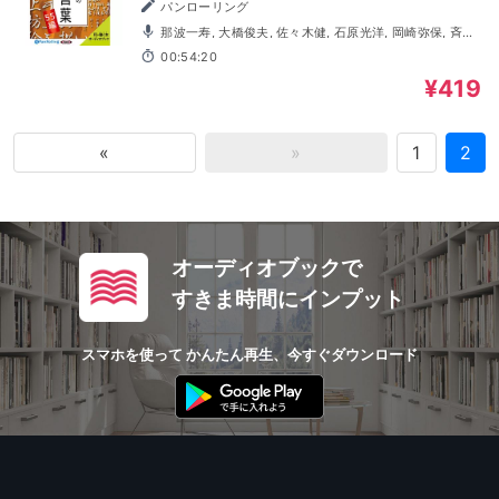
パンローリング
那波一寿, 大橋俊夫, 佐々木健, 石原光洋, 岡崎弥保, 斉藤
範子, 西田雅一
00:54:20
¥419
«
»
1
2
オーディオブックで
すきま時間にインプット
スマホを使って かんたん再生、今すぐダウンロード