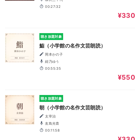
00:27:32
¥330
聴き放題対象
鮨（小学館の名作文芸朗読）
岡本かの子
紺乃ゆう
00:55:35
¥550
聴き放題対象
朝（小学館の名作文芸朗読）
太宰治
友島光貴
00:11:58
¥330