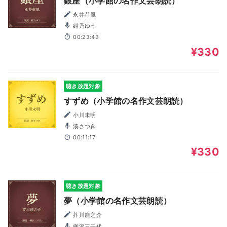
銀座（小学館の名作文芸朗読）
永井荷風
紺乃ゆう
00:23:43
¥330
聴き放題対象
すずめ（小学館の名作文芸朗読）
小川未明
湊さつき
00:11:17
¥330
聴き放題対象
夢（小学館の名作文芸朗読）
芥川龍之介
柳沢三千代