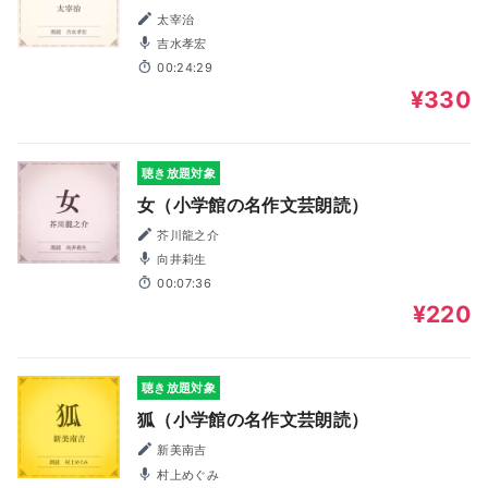
太宰治
吉水孝宏
00:24:29
¥330
聴き放題対象
女（小学館の名作文芸朗読）
芥川龍之介
向井莉生
00:07:36
¥220
聴き放題対象
狐（小学館の名作文芸朗読）
新美南吉
村上めぐみ