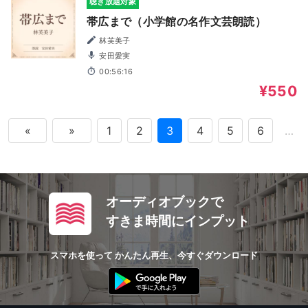
聴き放題対象
帯広まで（小学館の名作文芸朗読）
林芙美子
安田愛実
00:56:16
¥550
«
»
1
2
3
4
5
6
…
オーディオブックで
すきま時間にインプット
スマホを使って かんたん再生、今すぐダウンロード