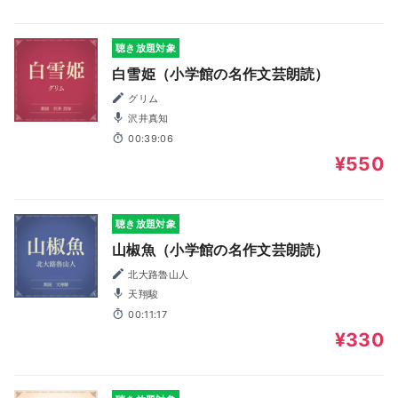
聴き放題対象
白雪姫（小学館の名作文芸朗読）
グリム
沢井真知
00:39:06
¥550
聴き放題対象
山椒魚（小学館の名作文芸朗読）
北大路魯山人
天翔駿
00:11:17
¥330