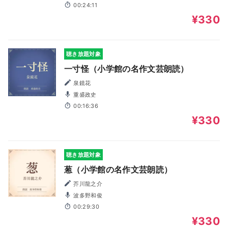
00:24:11
¥330
聴き放題対象
一寸怪（小学館の名作文芸朗読）
泉鏡花
重盛政史
00:16:36
¥330
聴き放題対象
葱（小学館の名作文芸朗読）
芥川龍之介
波多野和俊
00:29:30
¥330