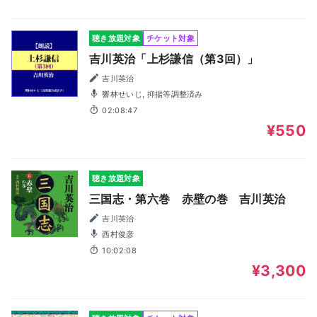
聴き放題対象
チケット対象
吉川英治「上杉謙信（第3回）」
吉川英治
響林せいじ, 抑揚等調整済み
02:08:47
¥550
聴き放題対象
三国志・第六巻 赤壁の巻 吉川英治
吉川英治
西村俊彦
10:02:08
¥3,300