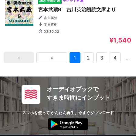
聴き放題対象
チケット対象
宮本武蔵9 吉川英治朗読文庫より
吉川英治
平田直樹
03:30:02
¥1,540
«
»
1
2
3
4
…
オーディオブックで
すきま時間にインプット
スマホを使って かんたん再生、今すぐダウンロード