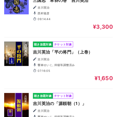
三国志 草莽の巻 吉川英治
吉川英治
西村俊彦
09:14:44
¥3,300
聴き放題対象
チケット対象
吉川英治「平の将門」（上巻）
吉川英治
響林せいじ, 抑揚等調整済み
07:16:05
¥1,650
聴き放題対象
チケット対象
吉川英治の「源頼朝（1）」
吉川英治
響林せいじ, 抑揚等調整済み