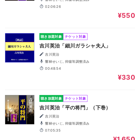
02:06:26
¥550
聴き放題対象
チケット対象
吉川英治「細川ガラシャ夫人」
吉川英治
響林せいじ, 抑揚等調整済み
00:48:54
¥330
聴き放題対象
チケット対象
吉川英治「平の将門」（下巻）
吉川英治
響林せいじ, 抑揚等調整済み
07:05:35
¥1,650