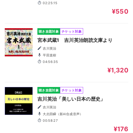
02:25:15
¥550
聴き放題対象
チケット対象
宮本武蔵1 吉川英治朗読文庫より
吉川英治
平田直樹
04:56:35
¥1,320
聴き放題対象
チケット対象
吉川英治「美しい日本の歴史」
吉川英治
大志田瞬（新AI合成音声）
00:58:27
¥176