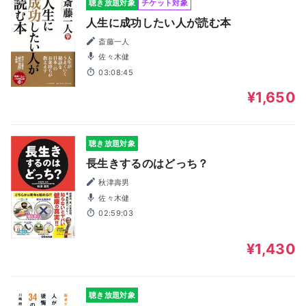
聴き放題対象
チケット対象
人生に成功したい人が読む本
斎藤一人
佐々木健
03:08:45
¥1,650
聴き放題対象
長生きするのはどっち？
秋津壽男
佐々木健
02:59:03
¥1,430
聴き放題対象