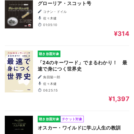
グローリア・スコット号
コナン・ドイル
佐々木健
01:05:10
¥314
聴き放題対象
「24のキーワード」でまるわかり！ 最
速で身につく世界史
角田陽一郎
佐々木健
06:25:15
¥1,397
聴き放題対象
チケット対象
オスカー・ワイルドに学ぶ人生の教訓