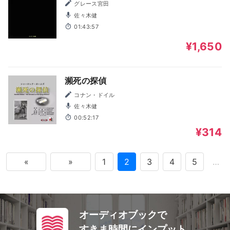
グレース宮田
佐々木健
01:43:57
¥1,650
瀕死の探偵
コナン・ドイル
佐々木健
00:52:17
¥314
«
»
1
2
3
4
5
…
オーディオブックで
すきま時間にインプット