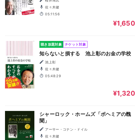
桜井博志
佐々木健
05:11:56
¥1,650
聴き放題対象
チケット対象
知らないと損する 池上彰のお金の学校
池上彰
佐々木健
05:48:29
¥1,320
シャーロック・ホームズ「ボヘミアの醜
聞」
アーサー・コナン・ドイル
佐々木健