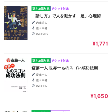
聴き放題対象
チケット対象
「話し方」で人を動かす「超」心理術
内藤誼人
佐々木健
03:49:19
¥1,771
聴き放題対象
チケット対象
斎藤一人 世界一ものスゴい成功法則
斎藤一人
佐々木健
02:51:17
¥1,650