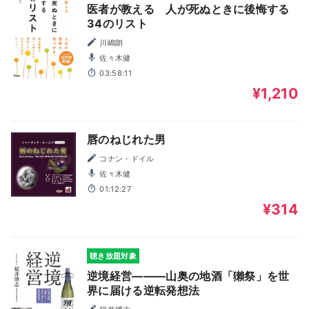
医者が教える 人が死ぬときに後悔する
34のリスト
川嶋朗
佐々木健
03:58:11
¥1,210
唇のねじれた男
コナン・ドイル
佐々木健
01:12:27
¥314
聴き放題対象
逆境経営―――山奥の地酒「獺祭」を世
界に届ける逆転発想法