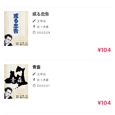
或る忠告
太宰治
佐々木健
00:03:28
¥104
青森
太宰治
佐々木健
00:02:51
¥104