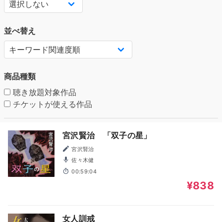
並べ替え
商品種類
聴き放題対象作品
チケットが使える作品
宮沢賢治 「双子の星」
宮沢賢治
佐々木健
00:59:04
¥838
女人訓戒