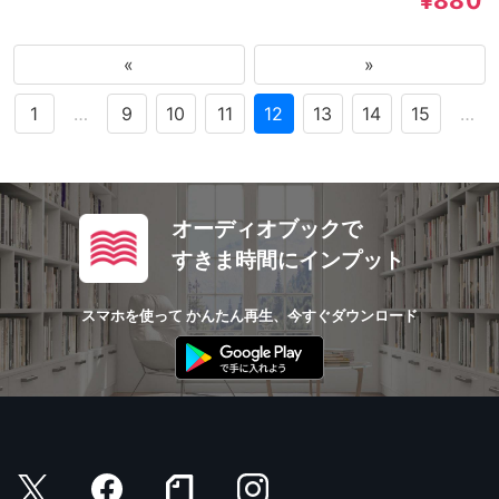
¥880
«
»
1
…
9
10
11
12
13
14
15
…
オーディオブックで
すきま時間にインプット
スマホを使って かんたん再生、今すぐダウンロード