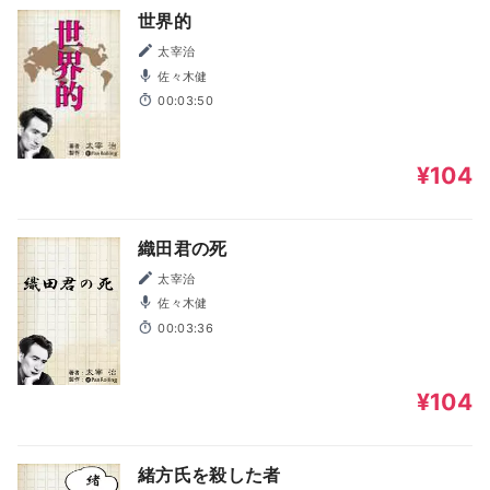
世界的
太宰治
佐々木健
00:03:50
¥104
織田君の死
太宰治
佐々木健
00:03:36
¥104
緒方氏を殺した者