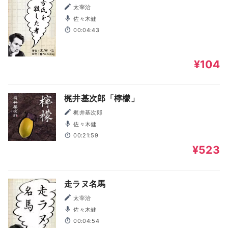
太宰治
佐々木健
00:04:43
¥104
梶井基次郎「檸檬」
梶井基次郎
佐々木健
00:21:59
¥523
走ラヌ名馬
太宰治
佐々木健
00:04:54