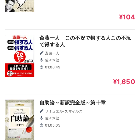
¥104
斎藤一人 この不況で損する人この不況
で得する人
斎藤一人
佐々木健
01:00:49
¥1,650
自助論～新訳完全版～第十章
サミュエル･スマイルズ
佐々木健
01:05:05