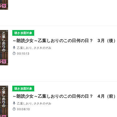
聴き放題対象
～朗読少女～乙葉しおりのこの日何の日？ 3月（後
乙葉しおり, ささきのぞみ
00:10:13
聴き放題対象
～朗読少女～乙葉しおりのこの日何の日？ 4月（前
乙葉しおり, ささきのぞみ
00:08:10