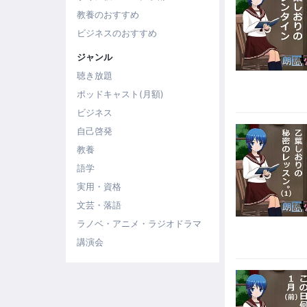
教養のおすすめ
ビジネスのおすすめ
ジャンル
聴き放題
ポッドキャスト(月額)
ビジネス
自己啓発
教養
語学
実用・資格
文芸・落語
ラノベ・アニメ・ラジオドラマ
講演会