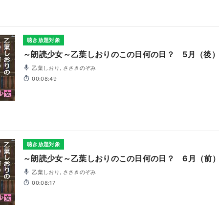
聴き放題対象
～朗読少女～乙葉しおりのこの日何の日？ 5月（後
乙葉しおり, ささきのぞみ
00:08:49
聴き放題対象
～朗読少女～乙葉しおりのこの日何の日？ 6月（前
乙葉しおり, ささきのぞみ
00:08:17