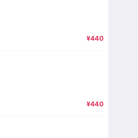
¥440
¥440