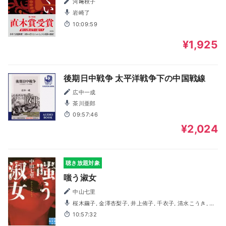
河﨑秋子
岩崎了
10:09:59
¥1,925
後期日中戦争 太平洋戦争下の中国戦線
広中一成
茶川亜郎
09:57:46
¥2,024
聴き放題対象
嗤う淑女
中山七里
桜木繭子, 金澤杏梨子, 井上侑子, 千衣子, 清水こうき, 林
重吾, 榎本貴文, 久場寿幸, 西村不二人
10:57:32