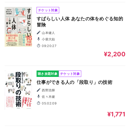
チケット対象
すばらしい人体 あなたの体をめぐる知的
冒険
山本健人
小柴大始
09:20:27
¥2,200
聴き放題対象
チケット対象
仕事ができる人の「段取り」の技術
西野浩輝
佐々木健
05:02:09
¥1,771