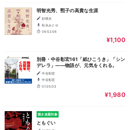
明智光秀、煕子の高貴な生涯
杉晴夫
松永みとせ
06:52:06
¥1,100
別冊・中谷彰宏161「紙ひこうき」「シン
デレラ」――物語が、元気をくれる。
中谷彰宏
中谷彰宏
01:05:03
¥1,980
聴き放題対象
ともぐい