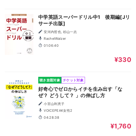
中学英語スーパードリル中1 後期編[Jリ
サーチ出版]
安河内哲也, 杉山一志
RachelWalzer
01:06:40
¥330
聴き放題対象
チケット対象
好奇心でゼロからイチを生み出す「な
ぜ？ どうして？ 」の伸ばし方
小宮山利恵子
VOICEPEAK女性2
04:28:38
¥1,760