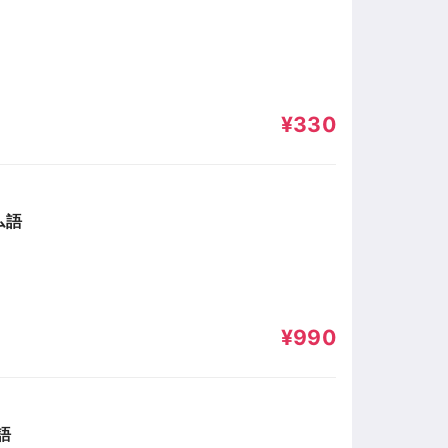
¥330
ム語
¥990
語