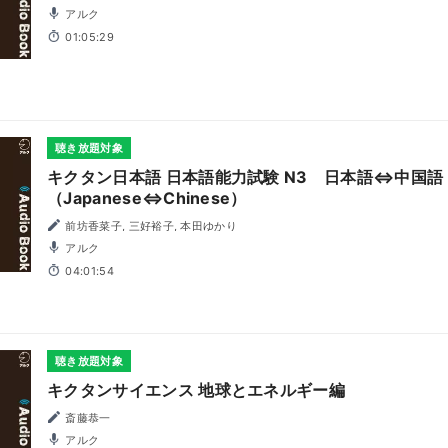
アルク
01:05:29
聴き放題対象
キクタン日本語 日本語能力試験 N3 日本語⇔中国語
（Japanese⇔Chinese）
前坊香菜子, 三好裕子, 本田ゆかり
アルク
04:01:54
聴き放題対象
キクタンサイエンス 地球とエネルギー編
斎藤恭一
アルク