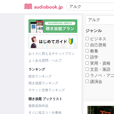
ジャンル
ビジネス
自己啓発
教養
おトクに買えるチケットプラン
語学
よくある質問・ヘルプ
実用・資格
文芸・落語
ランキング
ラノベ・アニ
総合ランキング
講演会
聴き放題ランキング
チケット交換ランキング
聴き放題 ブックリスト
最新追加作品
すぐに役立つ！仕事術