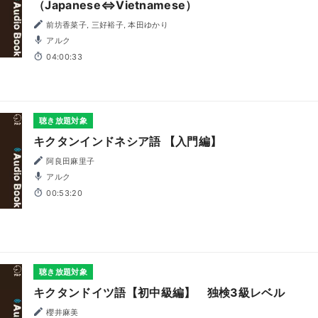
（Japanese⇔Vietnamese）
前坊香菜子, 三好裕子, 本田ゆかり
アルク
04:00:33
聴き放題対象
キクタンインドネシア語 【入門編】
阿良田麻里子
アルク
00:53:20
聴き放題対象
キクタンドイツ語【初中級編】 独検3級レベル
櫻井麻美