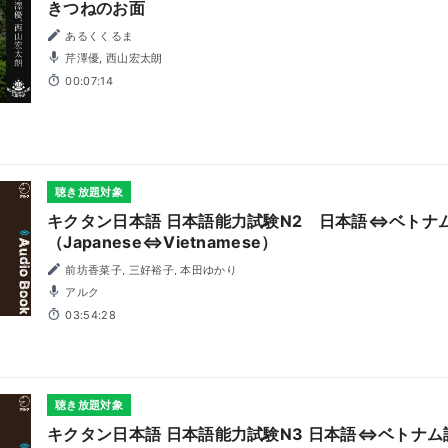
きつねのお面
あるくくるま
芹澤優, 西山宏太朗
00:07:14
聴き放題対象
キクタン日本語 日本語能力試験N2 日本語⇔ベトナ
（Japanese⇔Vietnamese）
前坊香菜子, 三好裕子, 本田ゆかり
アルク
03:54:28
聴き放題対象
キクタン日本語 日本語能力試験N3 日本語⇔ベトナム