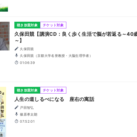
聴き放題対象
チケット対象
久保田競【講演CD：良く歩く生活で脳が若返る～40
～】
久保田競
久保田競（京都大学名誉教授・大脳生理学者）
01:06:39
聴き放題対象
チケット対象
人生の道しるべになる 座右の寓話
戸田智弘
篠原孝太朗
07:52:01