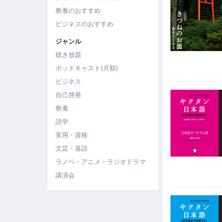
教養のおすすめ
ビジネスのおすすめ
ジャンル
聴き放題
ポッドキャスト(月額)
ビジネス
自己啓発
教養
語学
実用・資格
文芸・落語
ラノベ・アニメ・ラジオドラマ
講演会