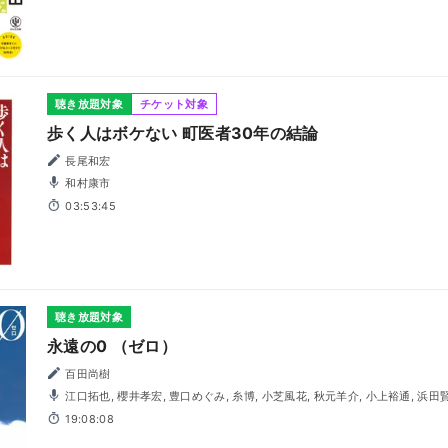
聴き放題対象
チケット対象
歩く人はボケない 町医者30年の結論
長尾和宏
和村康市
03:53:45
聴き放題対象
永遠の0 （ゼロ）
百田尚樹
江口拓也, 櫻井孝宏, 豊口めぐみ, 糸博, 小芝風花, 秋元羊介, 小上裕通, 浜田賢二, 金光宣明, 園部啓一, 樫井
笙人, 楠見尚己, 辻親八, 側見民雄, 杉村憲司, 坂巻学, 根本圭子, 松本忍, 山本善
19:08:08
望, 稲垣拓哉