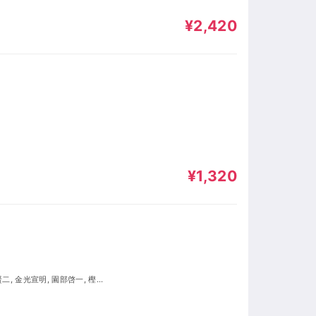
¥2,420
¥1,320
寿, 尾田木美衣, 堀総士郎, 古城