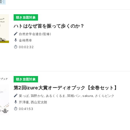
聴き放題対象
ハトはなぜ首を振って歩くのか？
自然史学会連合(監修)
金柿秀幸
00:02:32
聴き放題対象
第2回izure大賞オーディオブック【全巻セット】
菜っぱ, 鶏野かな, あるくくるま, 関根パン, sakura, さくらピンク
芹澤優, 西山宏太朗
00:41:53