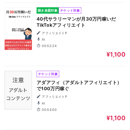
聴き放題対象
チケット対象
40代サラリーマンが月30万円稼いだ
TikTokアフィリエイト
アフィリエイトP
AI
00:52:24
¥1,100
チケット対象
アダアフィ（アダルトアフィリエイト）
で100万円稼ぐ
アフィリエイトP
AI
00:53:00
¥1,100