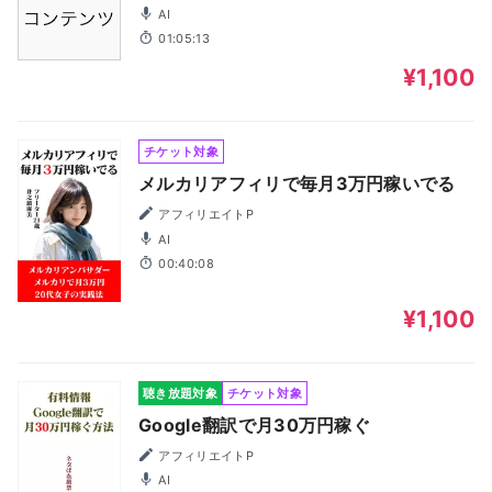
AI
01:05:13
¥1,100
チケット対象
メルカリアフィリで毎月3万円稼いでる
アフィリエイトP
AI
00:40:08
¥1,100
聴き放題対象
チケット対象
Google翻訳で月30万円稼ぐ
アフィリエイトP
AI