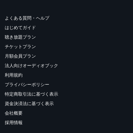
よくある質問・ヘルプ
はじめてガイド
聴き放題プラン
チケットプラン
月額会員プラン
法人向けオーディオブック
利用規約
プライバシーポリシー
特定商取引法に基づく表示
資金決済法に基づく表示
会社概要
採用情報