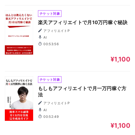
チケット対象
楽天アフィリエイトで月10万円稼ぐ秘訣
アフィリエイトP
AI
00:53:56
¥1,100
チケット対象
もしもアフィリエイトで月一万円稼ぐ方
法
アフィリエイトP
AI
00:52:49
¥1,100