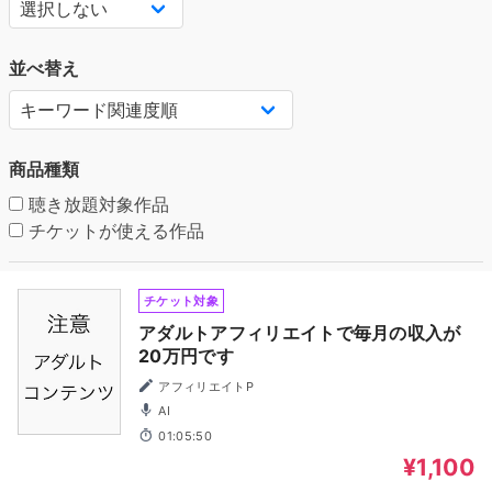
並べ替え
商品種類
聴き放題対象作品
チケットが使える作品
チケット対象
アダルトアフィリエイトで毎月の収入が
20万円です
アフィリエイトP
AI
01:05:50
¥1,100