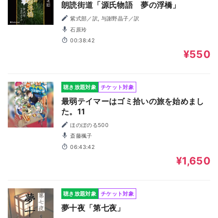
朗読街道「源氏物語 夢の浮橋」
紫式部／訳, 与謝野晶子／訳
石原玲
00:38:42
¥550
聴き放題対象
チケット対象
最弱テイマーはゴミ拾いの旅を始めまし
た。11
ほのぼのる500
斎藤楓子
06:43:42
¥1,650
聴き放題対象
チケット対象
夢十夜「第七夜」