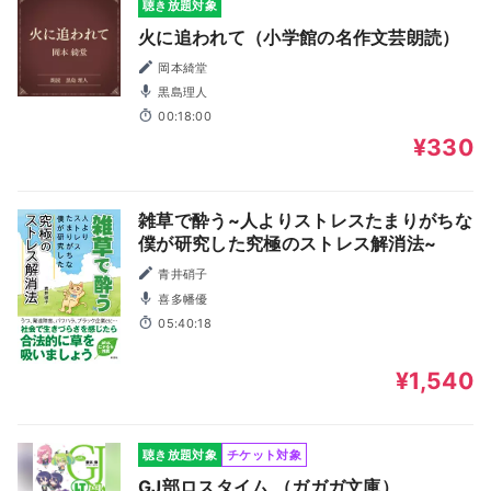
聴き放題対象
火に追われて（小学館の名作文芸朗読）
岡本綺堂
黒島理人
00:18:00
¥330
雑草で酔う~人よりストレスたまりがちな
僕が研究した究極のストレス解消法~
青井硝子
喜多幡優
05:40:18
¥1,540
聴き放題対象
チケット対象
GJ部ロスタイム （ガガガ文庫）