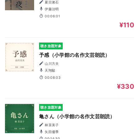
夏目漱石
伊藤治明
00:06:01
¥110
聴き放題対象
予感（小学館の名作文芸朗読）
山川方夫
天翔駿
00:08:03
¥330
聴き放題対象
亀さん（小学館の名作文芸朗読）
林芙美子
矢田優季
00:14:30