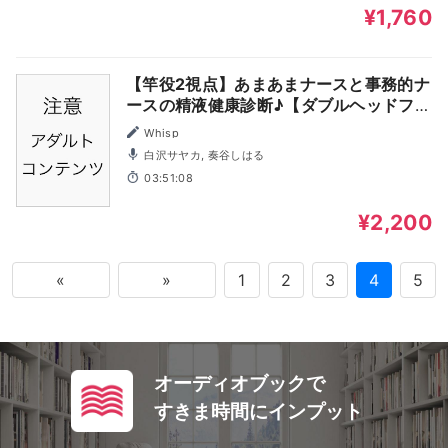
¥1,760
【竿役2視点】あまあまナースと事務的ナ
ースの精液健康診断♪【ダブルヘッドフォ
ーリー】
Whisp
白沢サヤカ, 奏谷しはる
03:51:08
¥2,200
«
»
1
2
3
4
5
オーディオブックで
すきま時間にインプット