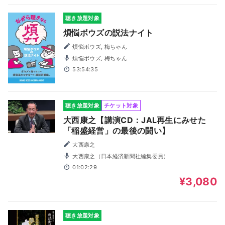
聴き放題対象
煩悩ボウズの説法ナイト
煩悩ボウズ, 梅ちゃん
煩悩ボウズ, 梅ちゃん
53:54:35
聴き放題対象
チケット対象
大西康之【講演CD：JAL再生にみせた
「稲盛経営」の最後の闘い】
大西康之
大西康之（日本経済新聞社編集委員）
01:02:29
¥3,080
聴き放題対象