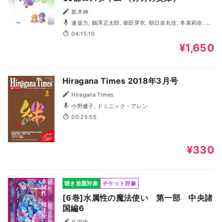
新木伸
逢坂力, 鵜澤正太郎, 柴田芽衣, 朝日奈丸佳, 本泉莉奈, 水
野亜美, 福緒唯, 高木美佑, 奥野香耶, 阿保まりあ
04:15:10
¥1,650
Hiragana Times 2018年3月号
Hiragana Times
小野慶子, ドミニック・アレン
00:25:55
¥330
聴き放題対象
チケット対象
[6巻]水属性の魔法使い 第一部 中央諸
国編6
久宝忠