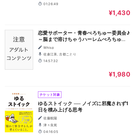
01:26:49
¥1,430
恋愛サポーター・青春べろちゅー委員会♪
～脳まで溶けちゃうハーレムべろちゅ
ー！ 最強キステクで口内恋愛♪
Whisp
佐倉江美, 古都ことり
14:57:32
¥1,980
チケット対象
ゆるストイック ── ノイズに邪魔されず1
日を積み上げる思考
佐藤航陽
津々良篤
04:16:05