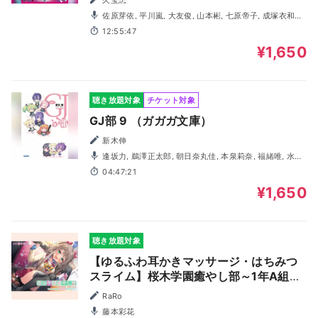
佐原芽依, 平川嵐, 大友俊, 山本彬, 七原帝子, 成塚衣和美,
中村精道
12:55:47
¥1,650
聴き放題対象
チケット対象
GJ部 9 （ガガガ文庫）
新木伸
逢坂力, 鵜澤正太郎, 朝日奈丸佳, 本泉莉奈, 福緒唯, 水野
亜美, 浜崎七海, 高木美佑, 阿保まりあ, 奥野香耶
04:47:21
¥1,650
聴き放題対象
【ゆるふわ耳かきマッサージ・はちみつ
スライム】桜木学園癒やし部～1年A組・
上野このは ゆるふわ系女子のぽむぽむお
RaRo
耳甘やかし編～【CV.藤本彩花】
藤本彩花