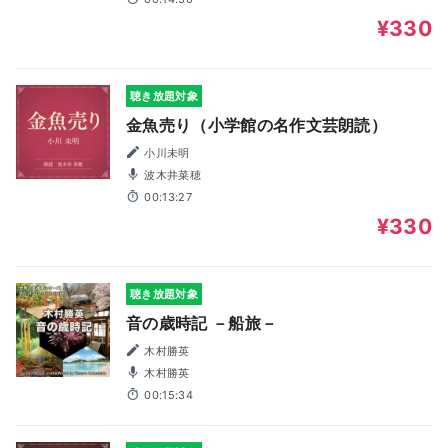
¥330
聴き放題対象
金魚売り（小学館の名作文芸朗読）
小川未明
波木井菜穂
00:13:27
¥330
聴き放題対象
音の歳時記 －船旅－
木村勝英
木村勝英
00:15:34