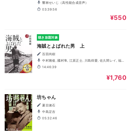
響林せいじ（高性能合成音声）
03:39:56
¥550
聴き放題対象
海賊とよばれた男 上
百田尚樹
中村雅俊, 國村隼, 江原正士, 川島得愛, 佐久間レイ, 福沢
良一, 大林隆介, 樫井笙人, 金光宣明, 浅科准平, 利根健太朗,
14:46:39
佐々木啓夫, 酒巻光宏, 久嶋志帆, 高槻陽一, 三宅貴大, 祐仙
勇, こばたけまさふみ, 玄田哲章, 上柳昌彦
¥1,760
坊ちゃん
夏目漱石
中島定吉
05:32:46