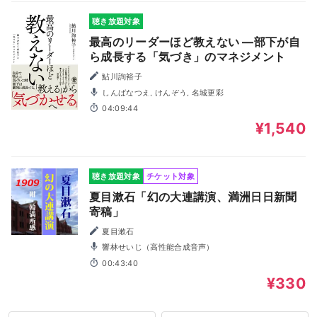
聴き放題対象
最高のリーダーほど教えない ―部下が自
ら成長する「気づき」のマネジメント
鮎川詢裕子
しんばなつえ, けんぞう, 名城更彩
04:09:44
¥1,540
聴き放題対象
チケット対象
夏目漱石「幻の大連講演、満洲日日新聞
寄稿」
夏目漱石
響林せいじ（高性能合成音声）
00:43:40
¥330