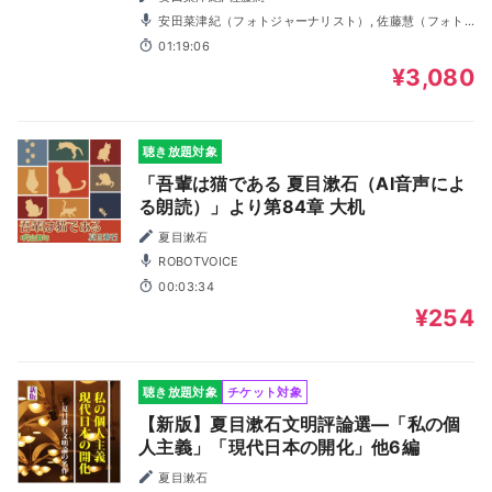
安田菜津紀（フォトジャーナリスト）, 佐藤慧（フォト
ジャーナリスト）
01:19:06
¥3,080
聴き放題対象
「吾輩は猫である 夏目漱石（AI音声によ
る朗読）」より第84章 大机
夏目漱石
ROBOTVOICE
00:03:34
¥254
聴き放題対象
チケット対象
【新版】夏目漱石文明評論選―「私の個
人主義」「現代日本の開化」他6編
夏目漱石