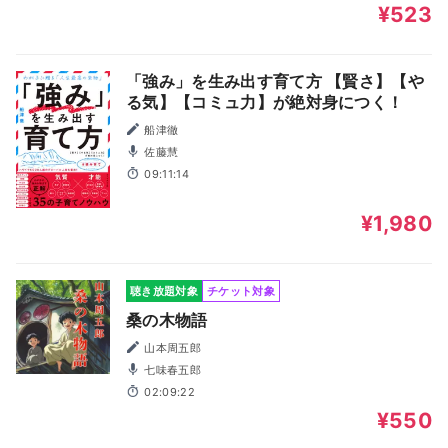
¥523
「強み」を生み出す育て方 【賢さ】【や
る気】【コミュ力】が絶対身につく！
船津徹
佐藤慧
09:11:14
¥1,980
聴き放題対象
チケット対象
桑の木物語
山本周五郎
七味春五郎
02:09:22
¥550