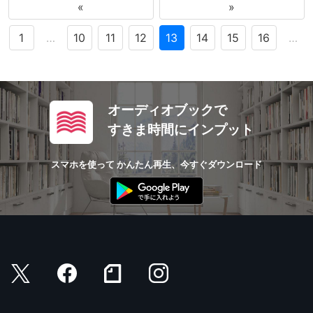
«
»
1
…
10
11
12
13
14
15
16
…
オーディオブックで
すきま時間にインプット
スマホを使って かんたん再生、今すぐダウンロード