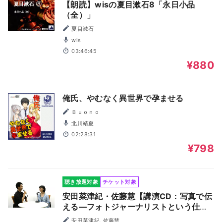
【朗読】wisの夏目漱石8「永日小品
（全）」
夏目漱石
wis
03:46:45
¥880
俺氏、やむなく異世界で孕ませる
Ｂｕｏｎｏ
北川靖夏
02:28:31
¥798
聴き放題対象
チケット対象
安田菜津紀・佐藤慧【講演CD：写真で伝
える―フォトジャーナリストという仕事
について】
安田菜津紀, 佐藤慧