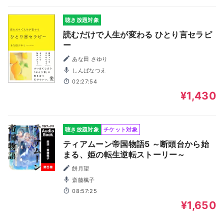
聴き放題対象
読むだけで人生が変わる ひとり言セラピ
ー
あな田 さゆり
しんばなつえ
02:27:54
¥1,430
聴き放題対象
チケット対象
ティアムーン帝国物語5 ～断頭台から始
まる、姫の転生逆転ストーリー～
餅月望
斎藤楓子
08:57:25
¥1,650