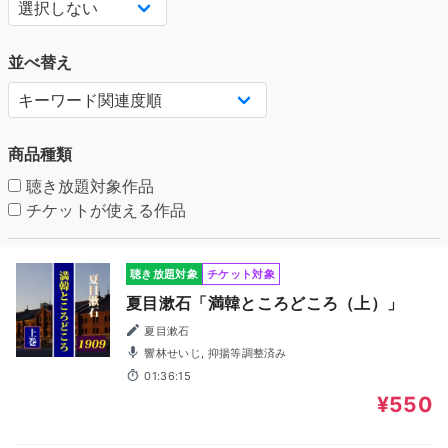
並べ替え
商品種類
聴き放題対象作品
チケットが使える作品
聴き放題対象
チケット対象
夏目漱石「満韓ところどころ（上）」
夏目漱石
響林せいじ, 抑揚等調整済み
01:36:15
¥550