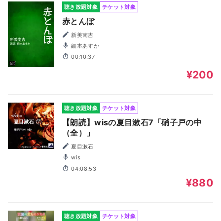
聴き放題対象
チケット対象
赤とんぼ
新美南吉
細本あすか
00:10:37
¥200
聴き放題対象
チケット対象
【朗読】wisの夏目漱石7「硝子戸の中
（全）」
夏目漱石
wis
04:08:53
¥880
聴き放題対象
チケット対象