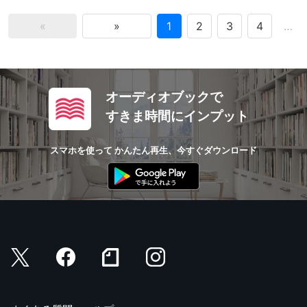
«
»
1
2
3
4
…
オーディオブックで
すきま時間にインプット
スマホを使って かんたん再生、今すぐダウンロード