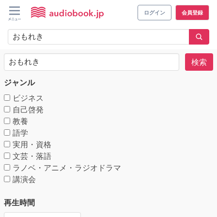
ログイン
会員登録
検索
ジャンル
ビジネス
自己啓発
教養
語学
実用・資格
文芸・落語
ラノベ・アニメ・ラジオドラマ
講演会
再生時間