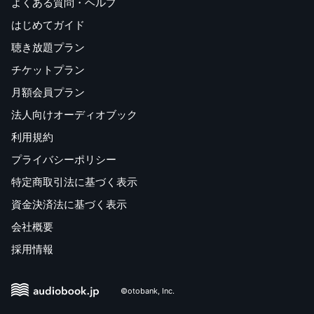
よくある質問・ヘルプ
はじめてガイド
聴き放題プラン
チケットプラン
月額会員プラン
法人向けオーディオブック
利用規約
プライバシーポリシー
特定商取引法に基づく表示
資金決済法に基づく表示
会社概要
採用情報
©otobank, Inc.