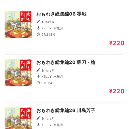
おもれき総集編06 零戦
おもれき
KELLY, 水無月
01:31:54
¥220
おもれき総集編20 薙刀・槍
おもれき
KELLY, 水無月
01:11:40
¥220
おもれき総集編26 川島芳子
おもれき
KELLY, 水無月