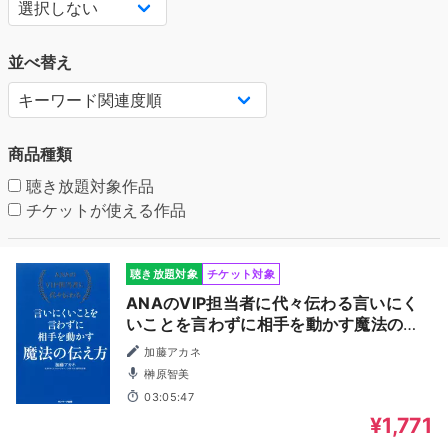
並べ替え
商品種類
聴き放題対象作品
チケットが使える作品
聴き放題対象
チケット対象
ANAのVIP担当者に代々伝わる言いにく
いことを言わずに相手を動かす魔法の伝
え方
加藤アカネ
榊原智美
03:05:47
¥1,771