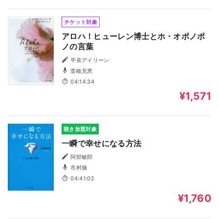
チケット対象
アロハ！ヒューレン博士とホ・オポノポ
ノの言葉
平良アイリーン
壹岐充恵
04:14:34
¥1,571
聴き放題対象
一瞬で幸せになる方法
阿部敏郎
市村徹
04:41:02
¥1,760