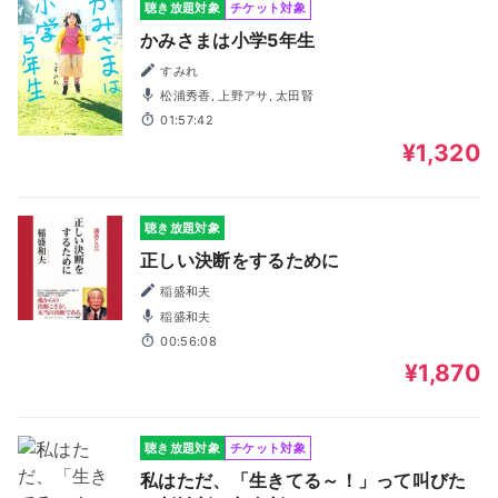
聴き放題対象
チケット対象
かみさまは小学5年生
すみれ
松浦秀香, 上野アサ, 太田賢
01:57:42
¥1,320
聴き放題対象
正しい決断をするために
稲盛和夫
稲盛和夫
00:56:08
¥1,870
聴き放題対象
チケット対象
私はただ、「生きてる～！」って叫びた