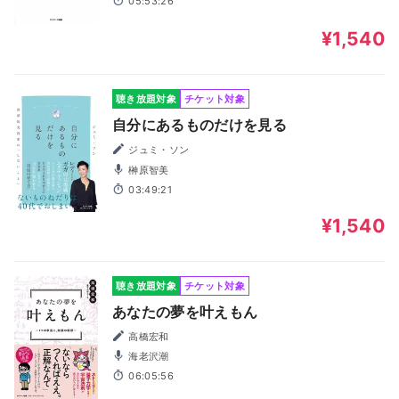
05:53:26
¥1,540
聴き放題対象
チケット対象
自分にあるものだけを見る
ジュミ・ソン
榊原智美
03:49:21
¥1,540
聴き放題対象
チケット対象
あなたの夢を叶えもん
高橋宏和
海老沢潮
06:05:56