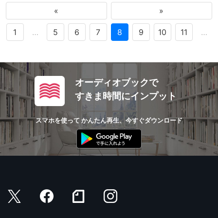
«
»
1
…
5
6
7
8
9
10
11
…
オーディオブックで
すきま時間にインプット
スマホを使って かんたん再生、今すぐダウンロード