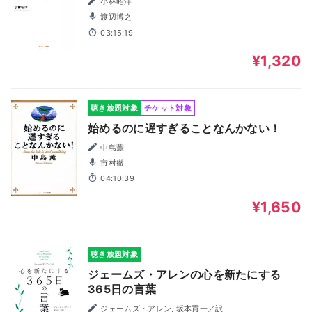
小林昭洋
渡辺博之
03:15:19
¥1,320
聴き放題対象
チケット対象
始めるのに遅すぎることなんかない！
中島薫
市村徹
04:10:39
¥1,650
聴き放題対象
ジェームズ・アレンの心を新たにする
365日の言葉
ジェームズ・アレン, 坂本貢一／訳