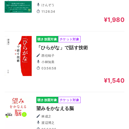
けんぞう
11:26:34
¥1,980
聴き放題対象
チケット対象
「ひらがな」で話す技術
西任暁子
小林知美
03:56:58
¥1,540
聴き放題対象
チケット対象
望みをかなえる脳
林成之
渡辺博之