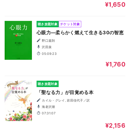
¥1,650
聴き放題対象
チケット対象
心眼力―柔らかく燃えて生きる30の智恵
野口嘉則
沢田泉
05:09:23
¥1,760
聴き放題対象
「聖なる力」が目覚める本
カイル・グレイ, 岩田佳代子／訳
海老沢潮
07:31:07
¥2,156