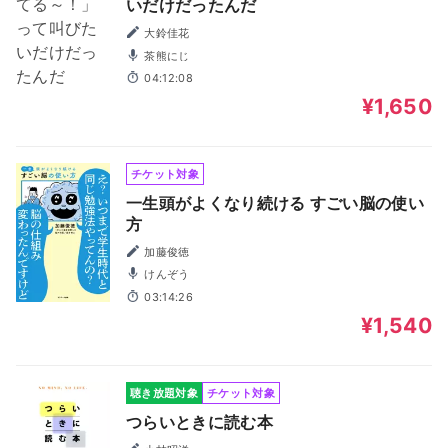
いだけだったんだ
大鈴佳花
茶熊にじ
04:12:08
¥1,650
チケット対象
一生頭がよくなり続ける すごい脳の使い
方
加藤俊徳
けんぞう
03:14:26
¥1,540
聴き放題対象
チケット対象
つらいときに読む本