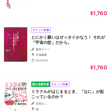
¥1,760
チケット対象
とにかく願いはゼッタイかなう！ それが
「宇宙の掟」だから。
服部エリー
石塚麻路
04:14:43
¥1,760
聴き放題対象
チケット対象
ミラクルがはじまるとき、「なに」が起
こっているのか？
石田久二
誠