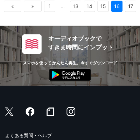
«
»
1
…
13
14
15
16
17
オーディオブックで
すきま時間にインプット
スマホを使って かんたん再生、今すぐダウンロード
よくある質問・ヘルプ