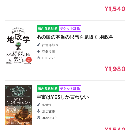
¥1,540
聴き放題対象
チケット対象
あの国の本当の思惑を見抜く 地政学
社會部部長
海老沢潮
10:07:25
¥1,980
聴き放題対象
チケット対象
宇宙はYESしか言わない
小池浩
田辺輝義
05:23:40
¥1,540