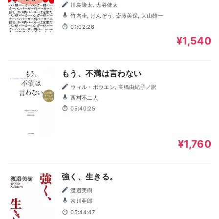
川島隆太, 大谷健太
竹内圭, けんぞう, 斎藤美保, 大山雄一
01:02:26
¥1,540
もう、不満は言わない
ウィル・ボウエン, 高橋由紀子／訳
西村不二人
05:40:25
¥1,760
強く、生きる。
渡邉美樹
茶川亜郎
05:44:47