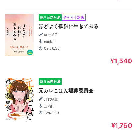
聴き放題対象
チケット対象
ほどよく孤独に生きてみる
藤井英子
naoko
02:56:55
¥1,540
聴き放題対象
元カレごはん埋葬委員会
川代紗生
三浦円
12:58:29
¥1,760