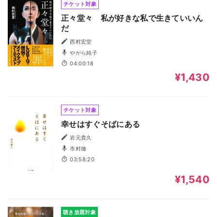
チケット対象
正々堂々 私が好きな私で生きていいん
だ
西村宏堂
やがら純子
04:00:18
¥1,430
チケット対象
幸せはすぐそばにある
岩元貴久
市村徹
03:58:20
¥1,540
聴き放題対象