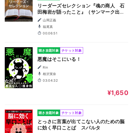
リーダーズセレクション『魂の商人 石
田梅岩が語ったこと』（サンマーク出
版）powered by 新刊JP
山岡正義
福尾真
00:06:51
聴き放題対象
チケット対象
悪魔はそこにいる！
Rin
相沢実奈
03:04:32
¥1,650
聴き放題対象
チケット対象
とっさに言葉が出てこない人のための脳
に効く早口ことば スパルタ