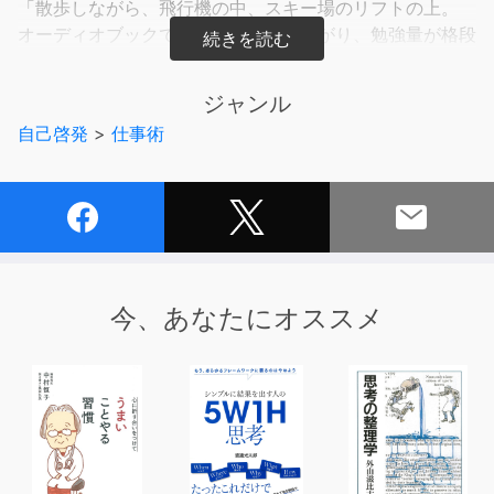
「散歩しながら、飛行機の中、スキー場のリフトの上。
オーディオブックで読書の生産性があがり、勉強量が格段
に増えました。」
星野佳路氏（星野リゾート代表）推薦！
ジャンル
自己啓発
>
仕事術
オーディオブック・ポッドキャスト・ラジオを活用。
スマホ1台でいつでもどこでも学べる。
通勤・家事・ドライブ・ランニング・散歩・入浴・就寝前
など
「耳のスキマ時間」を有効活用！
今、あなたにオススメ
ビジネスパーソンのキャリアアップはもちろん、
受験勉強から大人の学び直しまで、幅広く使える
日本のオーディオブック業界のトップリーダーが教える
知らなきゃ損する勉強法！
【耳勉強法をトライするべき理由】
・脳科学的にも 記憶力がアップ することが証明されてい