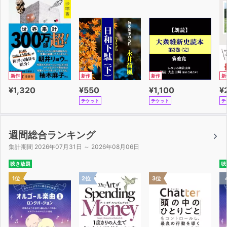
【こんな方にオススメ！】
・読書や勉強をしていると飽きてだんだん眠くなる
・限られた時間の中で効果的な勉強法を模索中
・PC・スマホの利用や活字を読むとき目の疲れが気にな
る
新作
新作
新作
新
【目次】
¥1,320
¥550
¥1,100
¥
第１章 聴覚が切り開く新しい勉強法「耳勉強法」
チケット
チケット
チ
第２章 なぜ耳勉強法が有効なのか脳科学から読み解く
第３章 本も耳で読む時代へ
第４章 耳読書・耳勉強が変えるライフスタイル
週間総合ランキング
第５章 聴くだけ勉強法のやり方
集計期間 2026年07月31日 ～ 2026年08月06日
【付録】オススメオーディオブックリスト
聴き放題
聴
1位
2位
3位