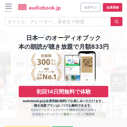
ログイン
会員登録
※
日本一
のオーディオブック
本の朗読が聴き放題で月額833円
初回14日間無料で体験
audiobook.jpは会員登録(無料)でお楽しみいただけます。
聴き放題プランはいつでも解約できます。
※日本マーケティングリサーチ機構2023年11月調べ
日本語オーディオブック書籍ラインナップ数調査