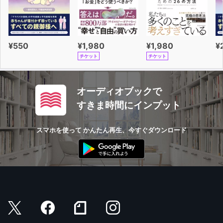
¥550
¥1,980
¥1,980
¥
チケット
チケット
オーディオブックで
すきま時間にインプット
スマホを使って かんたん再生、今すぐダウンロード