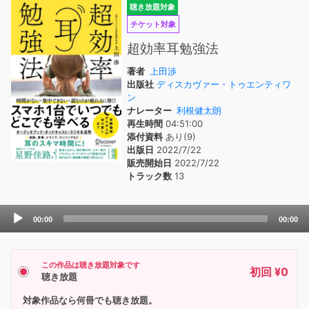
聴き放題対象
チケット対象
超効率耳勉強法
著者
上田渉
出版社
ディスカヴァー・トゥエンティワ
ン
ナレーター
利根健太朗
再生時間
04:51:00
添付資料
あり(9)
出版日
2022/7/22
販売開始日
2022/7/22
トラック数
13
Audio
00:00
00:00
Player
この作品は聴き放題対象です
初回 ¥0
聴き放題
対象作品なら何冊でも聴き放題。