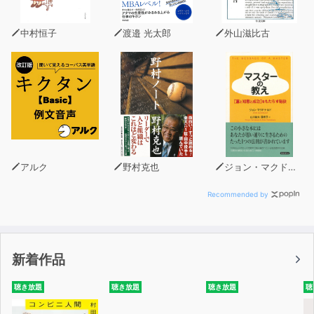
る
・実は視覚よりも 聴覚からの情報処理 を得意とする脳の
中村恒子
渡邉 光太郎
外山滋比古
持ち主も少なくない
・スマホが一台あれば いつでもどこでも 学べる
・オーディオブックのサブスクなどの発達により 低コス
ト でコンテンツを楽しめる
音声メディアが今熱い！
日本最大級のオーディオブック配信サービス
「audiobook.jp」は、2022年6月時点で会員数250万人
アルク
野村克也
ジョン・マクドナルド
を突破。
他の音声メディアも急拡大の一途をたどっています。
Recommended by
本書ではaudiobook.jpのユーザー120人からのリアルな声
も収録！
ユーザーの方々がどんな風に利用しているのかをぜひ参考
新着作品
にしながら、
受験勉強から大人の学び直しまで、 幅広いシチュエーシ
聴き放題
聴き放題
聴き放題
聴
ョン で役立つ勉強法をお試しください。