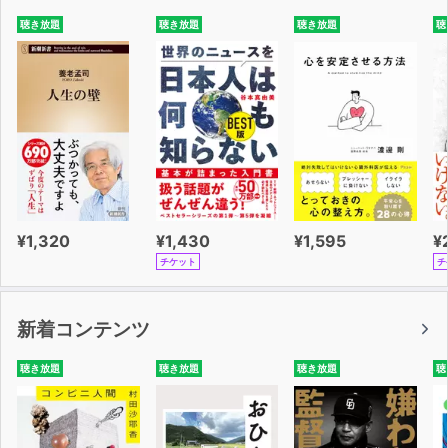
聴き放題
聴き放題
聴き放題
聴
¥1,320
¥1,430
¥1,595
¥
チケット
チ
新着コンテンツ
聴き放題
聴き放題
聴き放題
聴