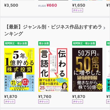
¥3,500
¥660
¥1,650
¥
¥1,320
チケット
【最新】ジャンル別・ビジネス作品おすすめラ
ンキング
期間限定！聴き放題
聴き放題
期間限定！聴き放題
期
¥1,870
¥1,760
¥1,870
¥
チケット
チケット
チケット
チ