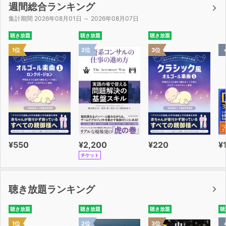
週間総合ランキング
集計期間 2026年08月01日 ～ 2026年08月07日
聴き放題
聴き放題
聴き放題
1位
2位
3位
¥550
¥2,200
¥220
¥
チケット
聴き放題ランキング
聴き放題
聴き放題
聴き放題
聴
1位
2位
3位