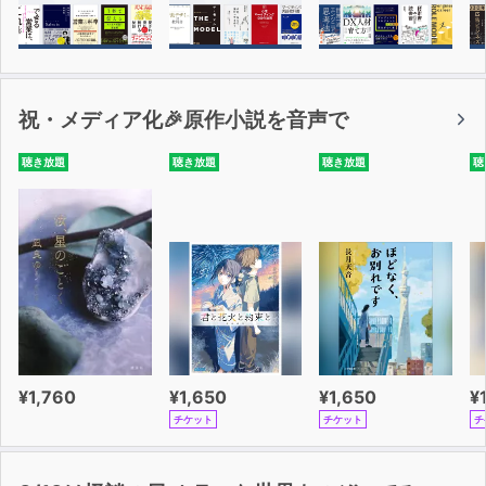
祝・メディア化🎉原作小説を音声で
聴き放題
聴き放題
聴き放題
聴
¥1,760
¥1,650
¥1,650
¥
チケット
チケット
チ