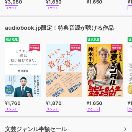
¥3,080
¥1,650
¥1,650
¥
チケット
チケット
チ
audiobook.jp限定！特典音源が聴ける作品
聴き放題
聴き放題
聴
¥1,760
¥1,870
¥1,650
¥
チケット
チケット
チケット
チ
文芸ジャンル半額セール