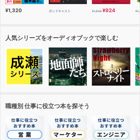
新作
¥1,320
¥924
ポッドキャスト
¥1,848
¥1
人気シリーズをオーディオブックで楽しむ
職種別 仕事に役立つ本を探そう