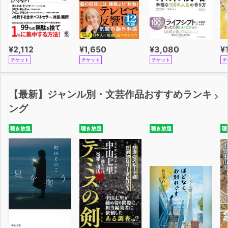
¥2,112
¥1,650
¥3,080
¥
チケット
チケット
チケット
チ
【最新】ジャンル別・文芸作品おすすめランキ
ング
聴き放題
聴き放題
聴き放題
聴