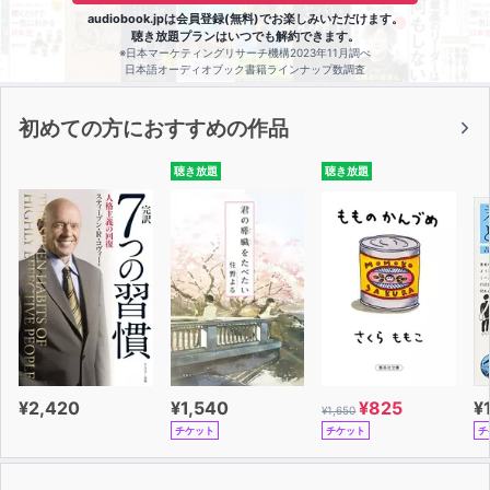
audiobook.jpは会員登録(無料)でお楽しみいただけます。
聴き放題プランはいつでも解約できます。
※日本マーケティングリサーチ機構2023年11月調べ
日本語オーディオブック書籍ラインナップ数調査
初めての方におすすめの作品
聴き放題
聴き放題
¥2,420
¥1,540
¥825
¥
¥1,650
チケット
チケット
チ