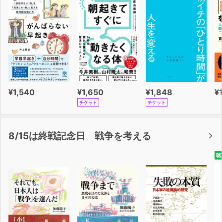
¥1,540
¥1,650
¥1,848
¥
チケット
チケット
8/15は終戦記念日 戦争を考える
聴