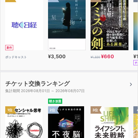
新作
¥3,500
¥660
¥
ポッドキャスト
¥1,320
チ
チケット交換ランキング
集計期間 2026年08月01日 ～ 2026年08月07日
聴き放題
1位
2位
3位