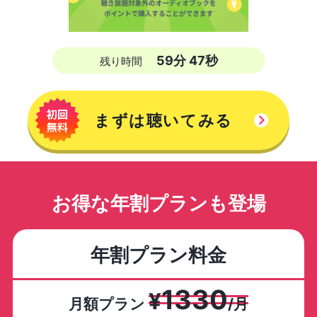
59
分
46
秒
残り時間
まずは聴いてみる
お得な年割プランも登場
年割プラン料金
1330
¥
月額プラン
/月