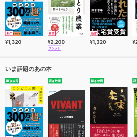
新作
新作
新作
¥1,320
¥2,200
¥1,320
¥
チケット
いま話題のあの本
聴き放題
聴き放題
聴き放題
聴