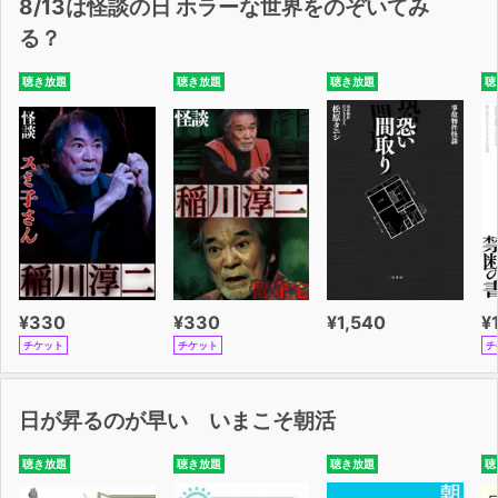
8/13は怪談の日 ホラーな世界をのぞいてみ
る？
聴き放題
聴き放題
聴き放題
聴
¥330
¥330
¥1,540
¥
チケット
チケット
チ
日が昇るのが早い いまこそ朝活
聴き放題
聴き放題
聴き放題
聴