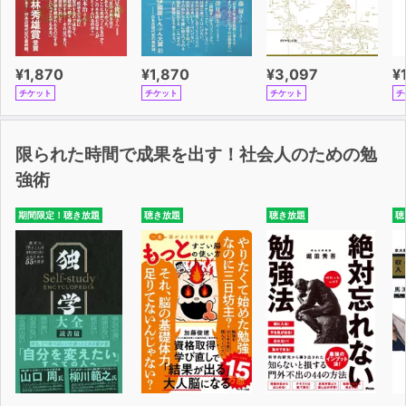
¥1,870
¥1,870
¥3,097
¥
チケット
チケット
チケット
チ
限られた時間で成果を出す！社会人のための勉
強術
期間限定！聴き放題
聴き放題
聴き放題
聴